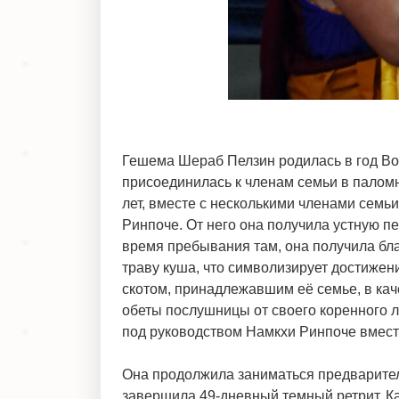
Гешема Шераб Пелзин родилась в год Вод
присоединилась к членам семьи в паломн
лет, вместе с несколькими членами семь
Ринпоче. От него она получила устную пе
время пребывания там, она получила бла
траву куша, что символизирует достижен
скотом, принадлежавшим её семье, в каче
обеты послушницы от своего коренного 
под руководством Намкхи Ринпоче вместе
Она продолжила заниматься предварител
завершила 49-дневный темный ретрит. Ка