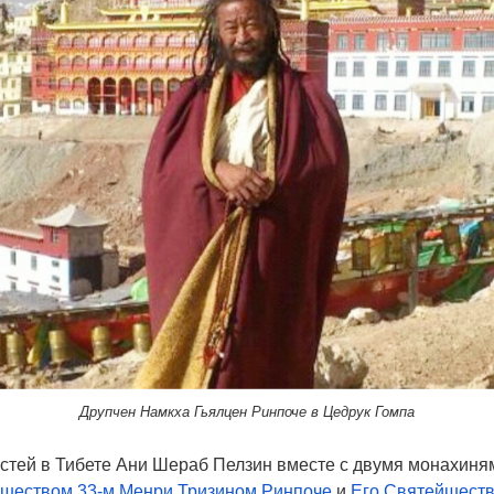
Друпчен Намкха Гьялцен Ринпоче в Цедрук Гомпа
остей в Тибете Ани Шераб Пелзин вместе с двумя монахиня
йшеством 33-м Менри Тризином Ринпоче
и
Его Святейшеств