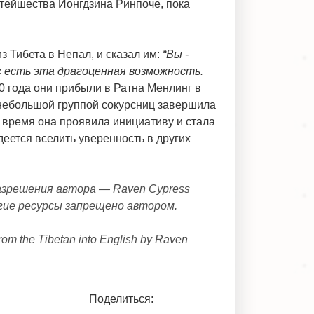
ятейшества Йонгдзина Ринпоче, пока
 Тибета в Непал, и сказал им:
“Вы -
с есть эта драгоценная возможность.
0 года они прибыли в Ратна Менлинг в
 небольшой группой сокурсниц завершила
 время она проявила инициативу и стала
еется вселить уверенность в других
азрешения автора — Raven Cypress
угие ресурсы запрещено автором.
rom the Tibetan into English by Raven
Поделиться: