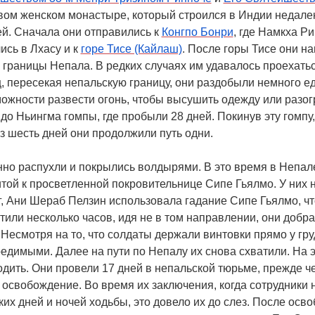
овом женском монастыре, который строился в Индии недале
ей. Сначала они отправились к
Конгпо Бонри
, где Намкха Р
ись в Лхасу и к
горе Тисе (Кайлаш)
. После горы Тисе они н
о границы Непала. В редких случаях им удавалось проехать
, пересекая непальскую границу, они раздобыли немного ед
ожности развести огонь, чтобы высушить одежду или разог
 до Ньингма гомпы, где пробыли 28 дней. Покинув эту гомпу
з шесть дней они продолжили путь одни.
нно распухли и покрылись волдырями. В это время в Непа
й к просветленной покровительнице Сипе Гьялмо. У них не 
г, Ани Шераб Пелзин использовала гадание Сипе Гьялмо, ч
тили несколько часов, идя не в том направлении, они добр
Несмотря на то, что солдаты держали винтовки прямо у гр
едимыми. Далее на пути по Непалу их снова схватили. На э
одить. Они провели 17 дней в непальской тюрьме, прежде ч
 освобождение. Во время их заключения, когда сотрудники 
ких дней и ночей ходьбы, это довело их до слез. После ос