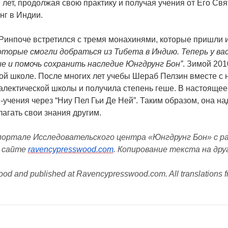
 лет, продолжая свою практику и получая учения от Его Св
нг в Индии.
Ринпоче встретился с тремя монахинями, которые пришли из
торые смогли добраться из Тибета в Индию. Теперь у ва
е и помочь сохранить наследие Юнгдрунг Бон”
. Зимой 201
кой школе. После многих лет учебы Шераб Пелзин вместе с
алектической школы и получила степень геше. В настоящее
учения через “Ниу Пел Гьи Де Ней”. Таким образом, она над
агать свои знания другим.
портале Исследовательского центра «Юнгдрунг Бон» с р
а сайте
ravencypresswood.com
. Копирование текста на др
Wood and published at Ravencypresswood.com. All translations f