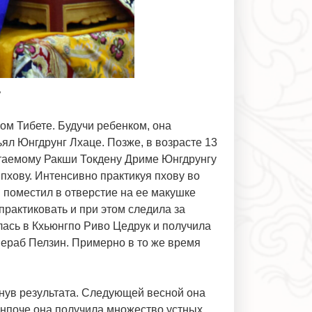
е
ом Тибете. Будучи ребенком, она
ял Юнгдрунг Лхаце. Позже, в возрасте 13
читаемому Ракши Токдену Дриме Юнгдрунгу
пхову. Интенсивно практикуя пхову во
 поместил в отверстие на ее макушке
практиковать и при этом следила за
илась в Кхьюнгпо Риво Цедрук и получила
ераб Пелзин. Примерно в то же время
нув результата. Следующей весной она
инпоче она получила множество устных