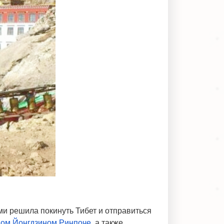
ми решила покинуть Тибет и отправиться
ом Йонгдзином Ринпоче
, а также