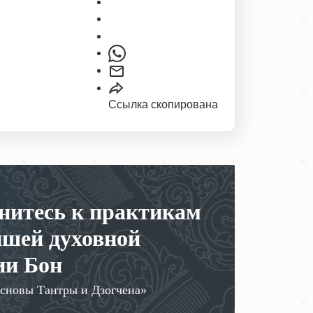
Ссылка скопирована
нитесь к практикам
йшей духовной
ии Бон
сновы Тантры и Дзогчена»