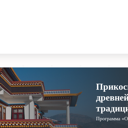
Прикос
древне
традиц
Программа «О