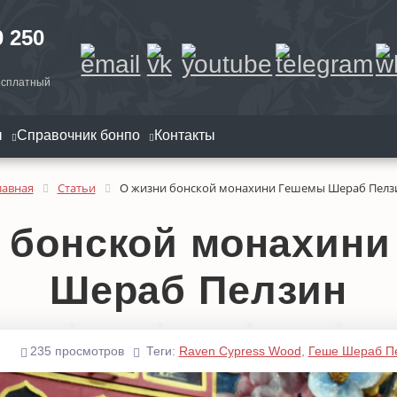
0 250
есплатный
ы
Справочник бонпо
Контакты
лавная
Статьи
О жизни бонской монахини Гешемы Шераб Пелз
 бонской монахин
Шераб Пелзин
235 просмотров
Теги:
Raven Cypress Wood
,
Геше Шераб П