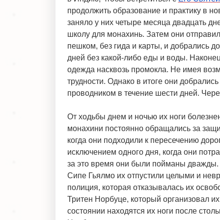
продолжить образование и практику в н
заняло у них четыре месяца двадцать дн
школу для монахинь. Затем они отправил
пешком, без гида и карты, и добрались д
дней без какой-либо еды и воды. Наконец
одежда насквозь промокла. Не имея возм
трудности. Однако в итоге они добрались
проводником в течение шести дней. Чере
От ходьбы днем и ночью их ноги болезне
монахини постоянно обращались за защито
когда они подходили к пересечению доро
исключением одного дня, когда они потра
за это время они были пойманы дважды. 
Сипе Гьялмо их отпустили целыми и невр
полиция, которая отказывалась их освоб
Тритен Норбуце, который организовал их
состоянии находятся их ноги после столь