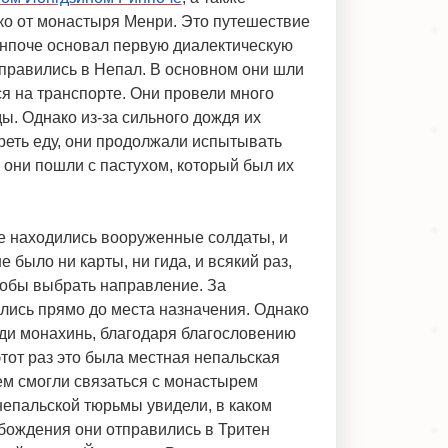
ко от монастыря Менри. Это путешествие
инпоче основал первую диалектическую
аправились в Непал. В основном они шли
ся на транспорте. Они провели много
ы. Однако из-за сильного дождя их
реть еду, они продолжали испытывать
, они пошли с пастухом, который был их
ле находились вооруженные солдаты, и
было ни карты, ни гида, и всякий раз,
тобы выбрать направление. За
ались прямо до места назначения. Однако
уди монахинь, благодаря благословению
тот раз это была местная непальская
ем смогли связаться с монастырем
непальской тюрьмы увидели, в каком
вобождения они отправились в Тритен