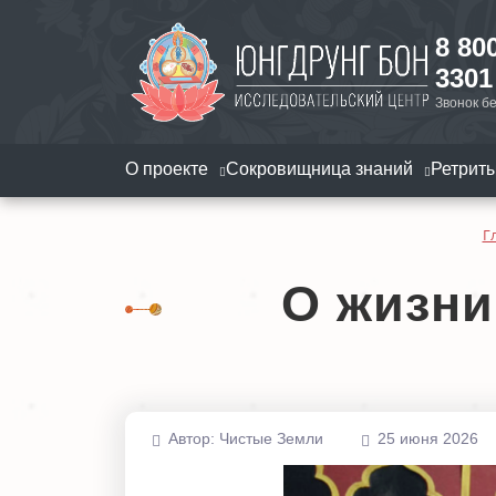
8 80
3301
Звонок б
О проекте
Сокровищница знаний
Ретрит
Г
О жизни
Автор:
Чистые Земли
25 июня 2026