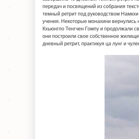
передач и посвящений из собрания текс
темный ретрит под руководством Намкхи 
учения. Некоторые монахини вернулись н
Кхьюнгпо Тенгчен Гомпу и продолжали сво
они построили свое собственное жилище 
дневный ретрит, практикуя ца лунг и чул