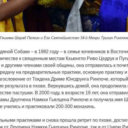
Гешема Шераб Пелзин и Его Святейшество 34-й Менри Тризин Ринпоч
яной Собаки – в 1982 году – в семье кочевников в Восточн
ичестве к священным местам Кхьюнгпо Риво Цедрук и Пугь
и и другими членами своей общины, она отправилась к по
редачу на предварительные практики, основную практику и 
гословение от Токдена Дриме Юнгдрунга Ринпоче, который
ие результата в пхове. Вернувшись домой, она продолжила 
стве пастушки. В 2000 году, в возрасте 19 лет, она отправ
ламы Друпчена Намкхи Гьялцена Ринпоче и получила имя Ш
 учились и практиковали 200-300 монахинь.
ьными практиками и снова прошла ретрит по пхове, достиг
к от Друпчена Намкхи Гьялцена Ринпоче, так и от Цукпю Р