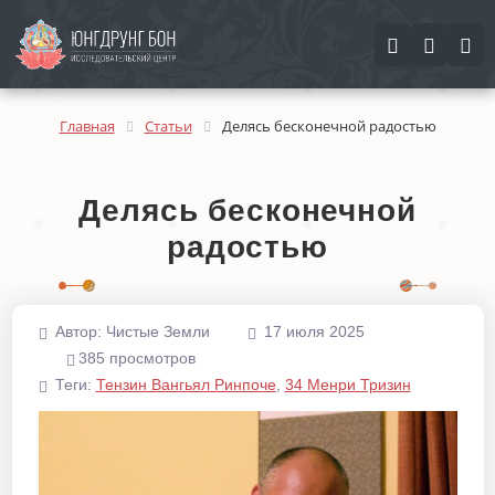
Найти
Найти
Закрыть
Главная
Статьи
Делясь бесконечной радостью
Делясь бесконечной
радостью
Автор:
Чистые Земли
17 июля 2025
385 просмотров
Теги:
Тензин Вангьял Ринпоче
,
34 Менри Тризин