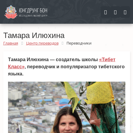
Найти
Найти
Закрыть
Тамара Илюхина
Главная
Центр переводов
Переводчики
Тамара Илюхина — создатель школы
«Тибет
Класс»
, переводчик и популяризатор тибетского
языка.