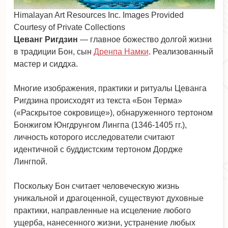
Himalayan Art Resources Inc. Images Provided
Courtesy of Private Collections
Цеванг Ригдзин
— главное божество долгой жизни
в традиции Бон, сын
Дренпа Намки
. Реализованный
мастер и сиддха.
Многие изображения, практики и ритуалы Цеванга
Ригдзина происходят из текста «Бон Терма»
(«Раскрытое сокровище»), обнаруженного тертоном
Бонжигом Юнгдрунгом Лингпа (1346-1405 гг.),
личность которого исследователи считают
идентичной с буддистским тертоном Дордже
Лингпой.
Поскольку Бон считает человеческую жизнь
уникальной и драгоценной, существуют духовные
практики, направленные на исцеление любого
ущерба, нанесенного жизни, устранение любых